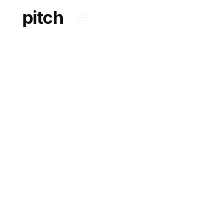
pitch
PATENT
INTELLIGENCE
Reshaping and adding
innovation to legal
services.