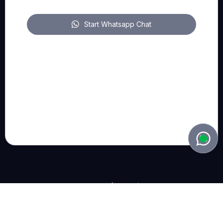
Start Whatsapp Chat
FOLLOW US
pitch on LinkedIn
pitch on YouTube
pitch on Instagram
© 2022 - 2026, Bart Lieben (Belgium). all rights reserved.
Privacy Policy