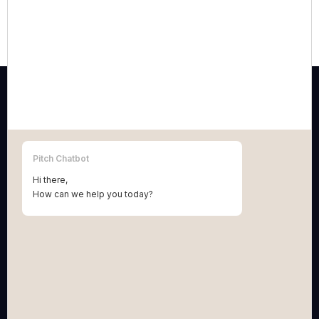
Contract Generator
pitch
Pitch Chatbot
Hi there,
How can we help you today?
Who we are:
A multidisciplinary practice of technology-
enabled lawyers and IP attorneys who make
creative and innovative entrepreneurs grow and
win.