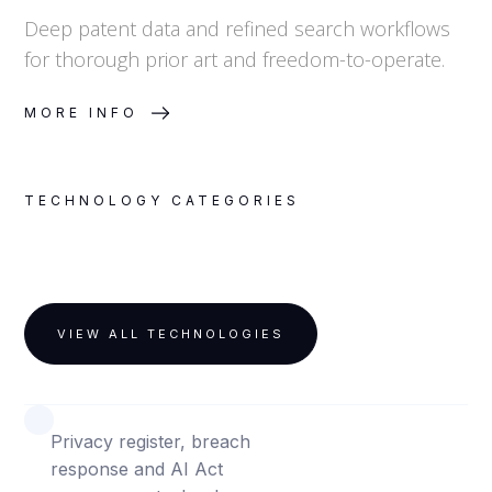
Deep patent data and refined search workflows
for thorough prior art and freedom-to-operate.
MORE INFO
TECHNOLOGY CATEGORIES
VIEW ALL TECHNOLOGIES
PRIVACY, DATA AND AI
Privacy register, breach
response and AI Act