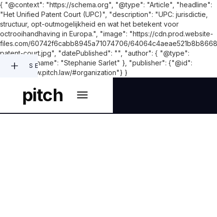
{ "@context": "https://schema.org", "@type": "Article", "headline":
"Het Unified Patent Court (UPC)", "description": "UPC: jurisdictie,
structuur, opt-outmogelijkheid en wat het betekent voor
octrooihandhaving in Europa.", "image": "https://cdn.prod.website-
files.com/60742f6cabb8945a71074706/64064c4aeae521b8b8668
patent-court.jpg", "datePublished": "", "author": { "@type":
"Person", "name": "Stephanie Sarlet" }, "publisher": {"@id":
SEARCH
"https://www.pitch.law/#organization"} }
pitch
INTELLECTUAL PROPERTY