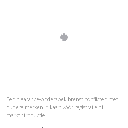
Trademark Clearance:
merkenonderzoek vóór de aanvraag
Een clearance-onderzoek brengt conflicten met
oudere merken in kaart vóór registratie of
marktintroductie.