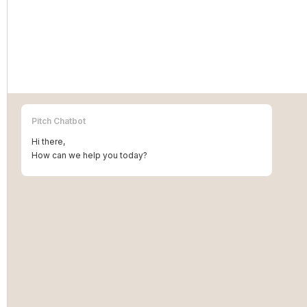
Verlengingsbeheer voor IP-
portefeuilles
Pitch Chatbot
Hi there,
How can we help you today?
IP-verlengingsbeheer: systematische aanpak om
rechtenverval te voorkomen en deadlines tijdig te
bewaken.
MORE INFO