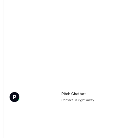
Een merkregistratie is pas het begin — effectieve
bescherming vereist actief beheer en
consequente handhaving.
MORE INFO
Pitch Chatbot
Contact us right away