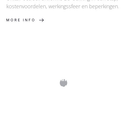
kostenvoordelen, werkingssfeer en beperkingen.
MORE INFO
Merkovereenstemming: wanneer zijn
twee merken te gelijkend?