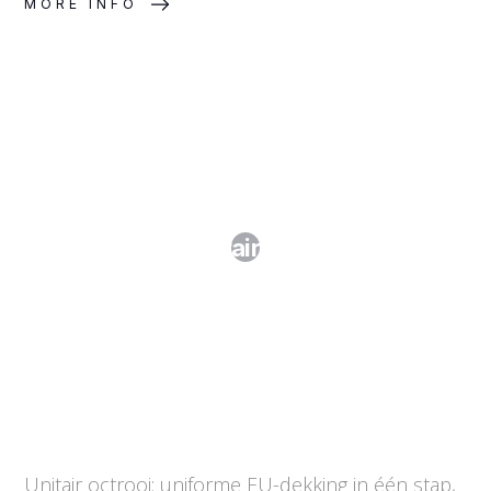
MORE INFO
Het unitair octrooi
Unitair octrooi: uniforme EU-dekking in één stap,