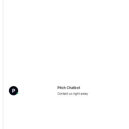
UPC: jurisdictie, structuur, opt-outmogelijkheid en
wat het betekent voor octrooihandhaving in
Europa.
MORE INFO
Pitch Chatbot
Contact us right away
Merken beschermen: van registratie
tot handhaving