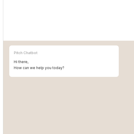
IP-kostenplanning: budgetteren voor
internationale inschrijvingen
Pitch Chatbot
Hi there,
How can we help you today?
IP-kostenplanning: budgetteren voor merken,
octrooien en rechten in meerdere jurisdicties.
MORE INFO