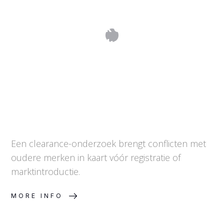
Trademark Clearance:
merkenonderzoek vóór de aanvraag
Een clearance-onderzoek brengt conflicten met
oudere merken in kaart vóór registratie of
marktintroductie.
MORE INFO