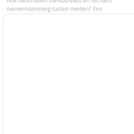
Hoe beoordelen merkbureaus en rechters
overeenstemming tussen merken? Een
praktische uitleg van de criteria.
MORE INFO
Het Unified Patent Court (UPC)