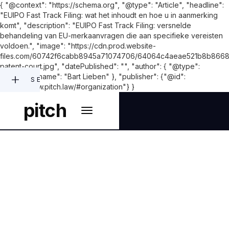
{ "@context": "https://schema.org", "@type": "Article", "headline":
"EUIPO Fast Track Filing: wat het inhoudt en hoe u in aanmerking
komt", "description": "EUIPO Fast Track Filing: versnelde
behandeling van EU-merkaanvragen die aan specifieke vereisten
voldoen.", "image": "https://cdn.prod.website-
files.com/60742f6cabb8945a71074706/64064c4aeae521b8b8668
patent-court.jpg", "datePublished": "", "author": { "@type":
"Person", "name": "Bart Lieben" }, "publisher": {"@id":
SEARCH
"https://www.pitch.law/#organization"} }
pitch
INTELLECTUAL PROPERTY