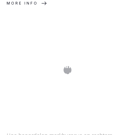
MORE INFO
Merkovereenstemming: wanneer zijn
twee merken te gelijkend?