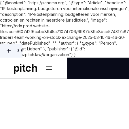
{ "@context": "https://schema.org", "@type": "Article", "headline":
"IP-kostenplanning: budgetteren voor internationale inschrijvingen",
"description": "IP-kostenplanning: budgetteren voor merken,
octrooien en rechten in meerdere jurisdicties.", "image":
"https://cdn.prod.website-
files.com/60742f6cabb8945a71074706/6987b89e8bce574317c8715
traders-team-working-on-stock-exchange-2025-03-10-16-46-30-
utc.jpeg", "datePublished": "", "author": { "@type": "Person",
"name": "Bart Lieben" }, "publisher": {"@id":
SEARCH
"https://www.pitch.law/#organization"} }
pitch
INTELLECTUAL PROPERTY