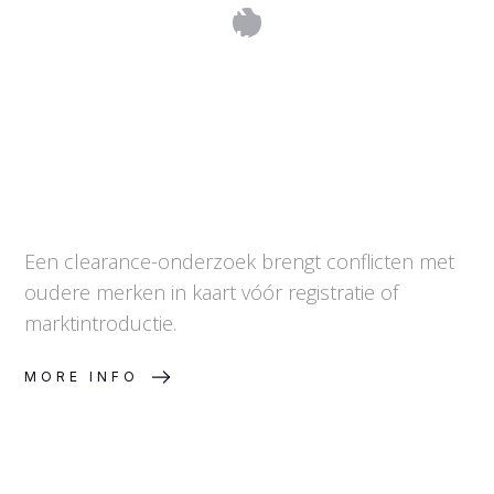
Trademark Clearance:
merkenonderzoek vóór de aanvraag
Een clearance-onderzoek brengt conflicten met
oudere merken in kaart vóór registratie of
marktintroductie.
MORE INFO