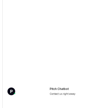
praktische uitleg van de criteria.
MORE INFO
Het Unified Patent Court (UPC)
Pitch Chatbot
Contact us right away