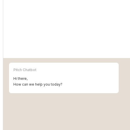
Een merkregistratie is pas het begin — effectieve
bescherming vereist actief beheer en
consequente handhaving.
Pitch Chatbot
MORE INFO
Hi there,
How can we help you today?