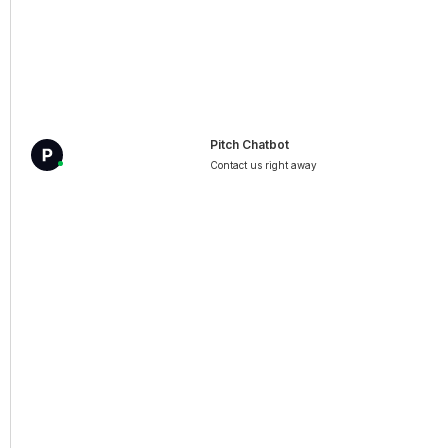
wat het betekent voor octrooihandhaving in
Europa.
MORE INFO
Pitch Chatbot
Contact us right away
Merken beschermen: van registratie
tot handhaving