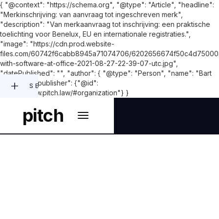
{ "@context": "https://schema.org", "@type": "Article", "headline":
"Merkinschrijving: van aanvraag tot ingeschreven merk",
"description": "Van merkaanvraag tot inschrijving: een praktische
toelichting voor Benelux, EU en internationale registraties.",
"image": "https://cdn.prod.website-
files.com/60742f6cabb8945a71074706/6202656674f50c4d750003
with-software-at-office-2021-08-27-22-39-07-utc.jpg",
"datePublished": "", "author": { "@type": "Person", "name": "Bart
Lieben" }, "publisher": {"@id":
SEARCH
"https://www.pitch.law/#organization"} }
pitch