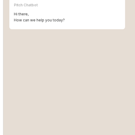
Pitch Chatbot
Hi there,
How can we help you today?
IP-kostenplanning: budgetteren voor merken,
octrooien en rechten in meerdere jurisdicties.
MORE INFO